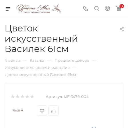
0
Цветок
искусственный
Василек 61см
—
—
—
Главная
Каталог
Предметы декора
—
Искусственные цветы и растения
Цветок искусственный Василек 61см
Артикул:
MF-3479-004