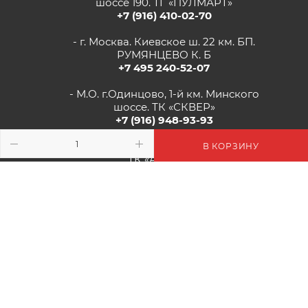
шоссе 190. ТГ «ПУЛМАРТ»
+7 (916) 410-02-70
- г. Москва. Киевское ш. 22 км. БП.
РУМЯНЦЕВО К. Б
+7 495 240-52-07
- М.О. г.Одинцово, 1-й км. Минского
шоссе. ТК «СКВЕР»
+7 (916) 948-93-93
- г.Рязань, Солотчинское шоссе д.2
В КОРЗИНУ
ТК «АВРОРА»
+7 (4912) 77-82-04