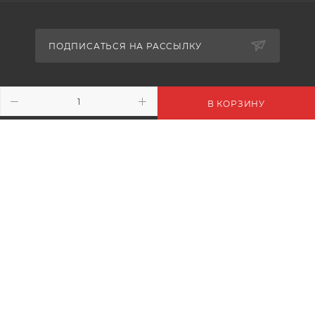
ПОДПИСАТЬСЯ НА РАССЫЛКУ
+7 (916) 410-02-70
В КОРЗИНУ
info@floralmile.ru
- М.О. г.Пушкино. Ярославское
шоссе 190. ТГ «ПУЛМАРТ»
+7 (916) 410-02-70
- г. Москва. Киевское ш. 22 км. БП.
РУМЯНЦЕВО К. Б
+7 495 240-52-07
- М.О. г.Одинцово, 1-й км. Минского
шоссе. ТК «СКВЕР»
+7 (916) 948-93-93
- г.Рязань, Солотчинское шоссе д.2