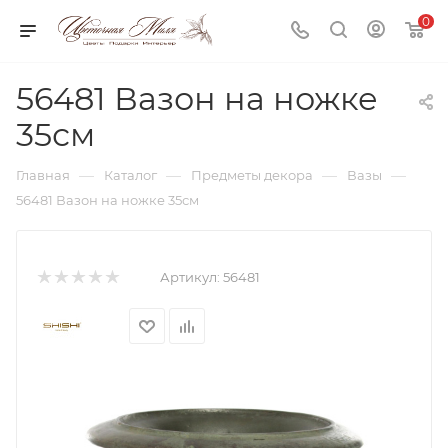
0
56481 Вазон на ножке
35см
—
—
—
—
Главная
Каталог
Предметы декора
Вазы
56481 Вазон на ножке 35см
Артикул:
56481