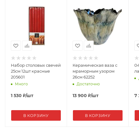
Набор столовых свечей
Керамическая ваза с
04
25см 12шт красные
мраморным узором
л
205601
26см 62252
Много
Достаточно
1 530
₽
/шт
13 900
₽
/шт
7
В КОРЗИНУ
В КОРЗИНУ