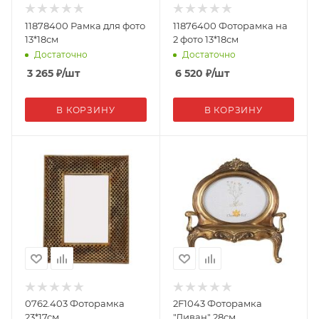
11878400 Рамка для фото
11876400 Фоторамка на
13*18см
2 фото 13*18см
Достаточно
Достаточно
3 265
₽
/шт
6 520
₽
/шт
В КОРЗИНУ
В КОРЗИНУ
0762.403 Фоторамка
2F1043 Фоторамка
23*17см
"Диван" 28см