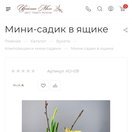
0
Мини-садик в ящике
—
—
—
Главная
Каталог
Букеты
—
Композиции и мини садики
Мини-садик в ящике
Артикул:
КО-031