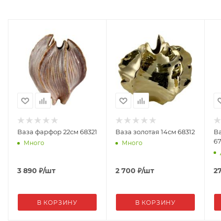
Ваза фарфор 22см 68321
Ваза золотая 14см 68312
В
6
Много
Много
3 890
₽
/шт
2 700
₽
/шт
2
В КОРЗИНУ
В КОРЗИНУ