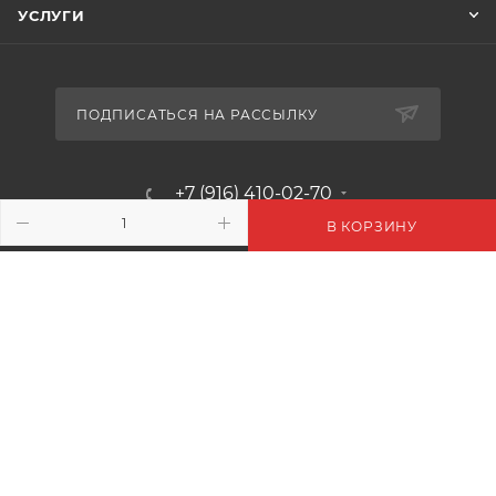
УСЛУГИ
ПОДПИСАТЬСЯ НА РАССЫЛКУ
+7 (916) 410-02-70
В КОРЗИНУ
info@floralmile.ru
- М.О. г.Пушкино. Ярославское
шоссе 190. ТГ «ПУЛМАРТ»
+7 (916) 410-02-70
- г. Москва. Киевское ш. 22 км. БП.
РУМЯНЦЕВО К. Б
+7 495 240-52-07
- М.О. г.Одинцово, 1-й км. Минского
шоссе. ТК «СКВЕР»
+7 (916) 948-93-93