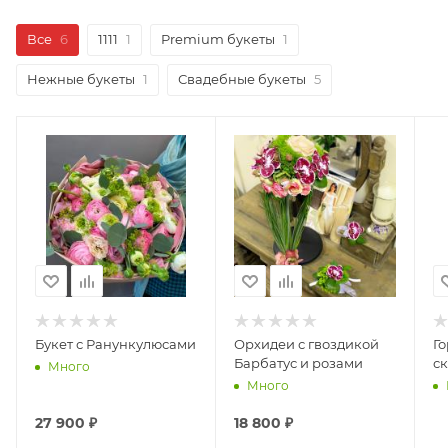
Все
6
1111
1
Premium букеты
1
Нежные букеты
1
Свадебные букеты
5
Букет с Ранункулюсами
Орхидеи с гвоздикой
Го
Барбатус и розами
с
Много
Много
27 900
₽
18 800
₽