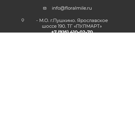
info@floralmile.ru
- М.О. г.Пушкино. Ярославское
шоссе 190. ТГ «ПУЛМАРТ»
+7 (916) 410-02-70
- г. Москва. Киевское ш. 22 км. БП.
РУМЯНЦЕВО К. Б
+7 495 240-52-07
- М.О. г.Одинцово, 1-й км. Минского
шоссе. ТК «СКВЕР»
+7 (916) 948-93-93
- г.Рязань, Солотчинское шоссе д.2
ТК «АВРОРА»
+7 (4912) 77-82-04