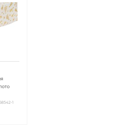
яя
олото
668542-1