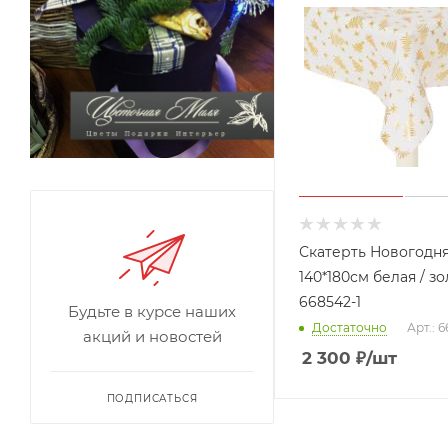
Скатерть Новогодн
140*180см белая / з
668542-1
Будьте в курсе наших
Достаточно
Арт.: 
акций и новостей
2 300
₽
/шт
ПОДПИСАТЬСЯ