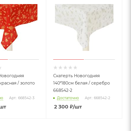
Новогодняя
Скатерть Новогодняя
красная / золото
140*180см белая / серебро
668542-2
но
Арт.: 668542-3
Достаточно
Арт.: 668542-2
шт
2 300
₽
/шт