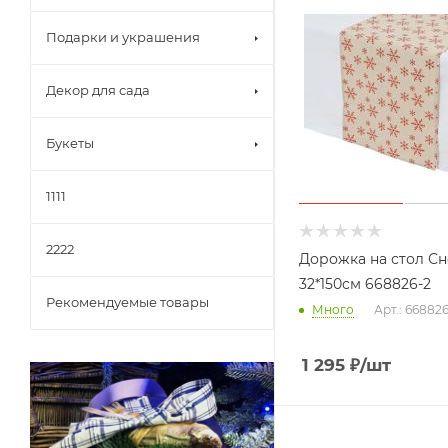
Подарки и украшения
Декор для сада
Букеты
1111
2222
Дорожка на стол С
32*150см 668826-2
Рекомендуемые товары
Много
Арт.: 66882
1 295
₽
/шт