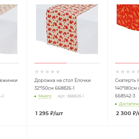
нежинки
Дорожка на стол Ёлочки
Скатерть 
32*150см 668826-1
140*180см 
668542-3
6-2
Много
Арт.: 668826-1
Достаточ
1 295
₽
/шт
2 300
₽
/