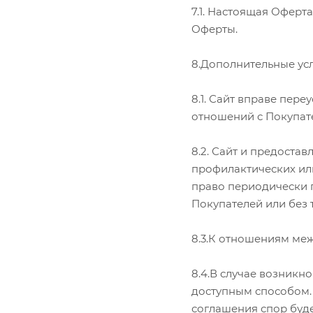
7.1. Настоящая Оферт
Оферты.
8.Дополнительные ус
8.1. Сайт вправе пер
отношений с Покупате
8.2. Сайт и предоста
профилактических или
право периодически 
Покупателей или без 
8.3.К отношениям ме
8.4.В случае возникн
доступным способом.
соглашения спор буде