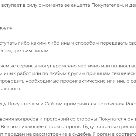
а вступает в силу с момента ее акцепта Покупателем, и 
ловия
еуступать либо каким-либо иным способом передавать св
лем, третьим лицам.
вляемые сервисы могут временно частично или полност
 иных работ или по любым другим причинам техническо
проводить необходимые профилактические или иные р
такового.
жду Покупателем и Сайтом применяются положения Росс
овения вопросов и претензий со стороны Покупателя он
 Все возникающее споры стороны будут стараться решит
т передан на рассмотрение в судебный орган в соответ