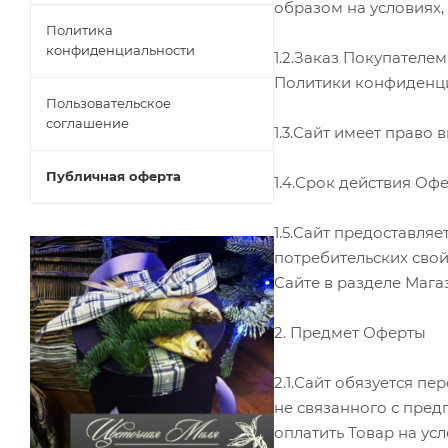
образом на условиях
Политика
конфиденциальности
1.2.Заказ Покупателе
Политики конфиденци
Пользовательское
соглашение
1.3.Сайт имеет право
Публичная оферта
1.4.Срок действия Офе
1.5.Сайт предоставл
потребительских свой
Сайте в разделе Маг
2. Предмет Оферты
2.1.Сайт обязуется п
не связанного с пред
оплатить Товар на ус