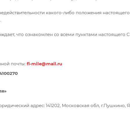
недействительности какого-либо положения настоящего
.
ждает, что ознакомлен со всеми пунктами настоящего С
нной почты:
fl-mile@mail.ru
4100270
ля»
ридический адрес: 141202, Московская обл, г.Пушкино, Я