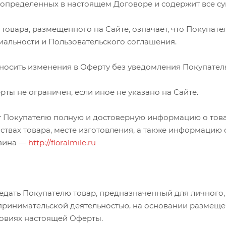
, определенных в настоящем Договоре и содержит все с
м товара, размещенного на Сайте, означает, что Покупат
альности и Пользовательского соглашения.
 вносить изменения в Оферту без уведомления Покупател
рты не ограничен, если иное не указано на Сайте.
яет Покупателю полную и достоверную информацию о тов
ствах товара, месте изготовления, а также информацию 
азина —
http://floralmile.ru
ередать Покупателю товар, предназначенный для личного
принимательской деятельностью, на основании размещен
ловиях настоящей Оферты.