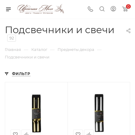
0
Подсвечники и свечи
92
—
—
—
Главная
Каталог
Предметы декора
Подсвечники и свечи
ФИЛЬТР