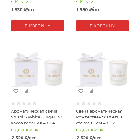
Много
Много
1 530
₽
/шт
1 950
₽
/шт
В КОРЗИНУ
В КОРЗИНУ
Ароматическая свеча
Свеча ароматическая
Shishi S White Ginger, 30
Рождественская ель в
часов горения 48104
стекле 8,5см 48102
Достаточно
Достаточно
2 520
₽
/шт
2 520
₽
/шт