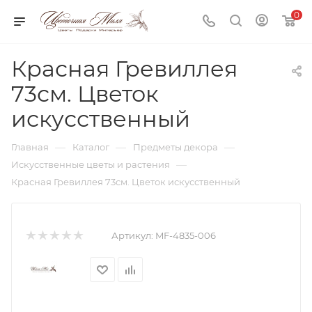
0
Красная Гревиллея
73см. Цветок
искусственный
—
—
—
Главная
Каталог
Предметы декора
—
Искусственные цветы и растения
Красная Гревиллея 73см. Цветок искусственный
Артикул:
MF-4835-006