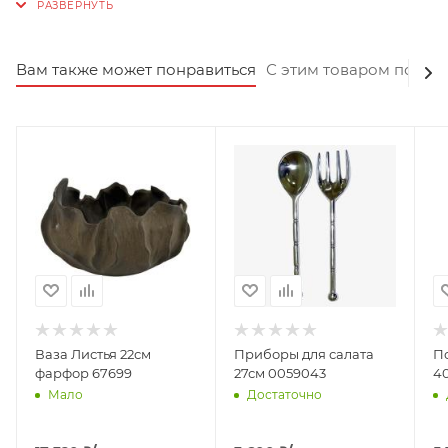
прямо сейчас и создайте уютную атмосферу в своем
доме.
Вам также может понравиться
С этим товаром покуп
Ваза Листья 22см
Приборы для салата
П
фарфор 67699
27см 0059043
4
Мало
Достаточно