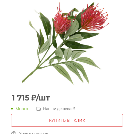
1 715
₽
/шт
Много
Нашли дешевле?
КУПИТЬ В 1 КЛИК
Хочу в подарок