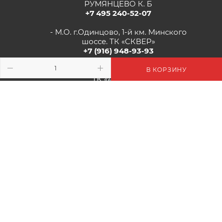
РУМЯНЦЕВО К. Б
+7 495 240-52-07
- М.О. г.Одинцово, 1-й км. Минского
шоссе. ТК «СКВЕР»
+7 (916) 948-93-93
- г.Рязань, Солотчинское шоссе д.2
В КОРЗИНУ
ТК «АВРОРА»
+7 (4912) 77-82-04
2026 © Цветочная Миля: Цветы, Декор, Подарки - Интернет-
Магазин