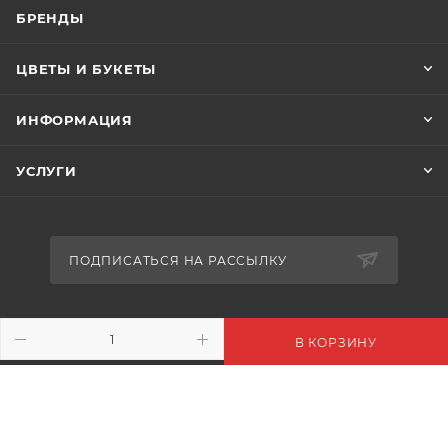
БРЕНДЫ
ЦВЕТЫ И БУКЕТЫ
ИНФОРМАЦИЯ
УСЛУГИ
ПОДПИСАТЬСЯ НА РАССЫЛКУ
+7 (916) 410-02-70
В КОРЗИНУ
info@floralmile.ru
- М.О. г.Пушкино. Ярославское
шоссе 190. ТГ «ПУЛМАРТ»