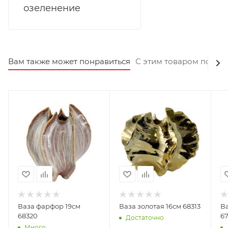
озеленение
Вам также может понравиться
С этим товаром покуп
Ваза фарфор 19см
Ваза золотая 16см 68313
В
68320
6
Достаточно
Много