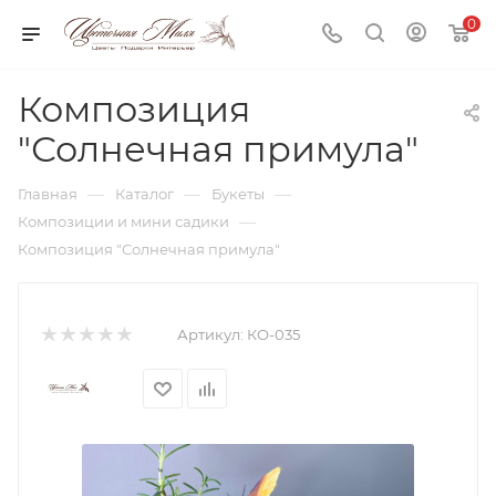
0
Композиция
"Солнечная примула"
—
—
—
Главная
Каталог
Букеты
—
Композиции и мини садики
Композиция "Солнечная примула"
Артикул:
КО-035