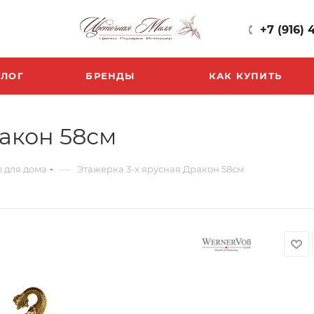
+7 (916) 
БЛОГ
БРЕНДЫ
КАК КУПИТЬ
ракон 58см
—
 для дома
Этажерка 3-х ярусная Дракон 58см