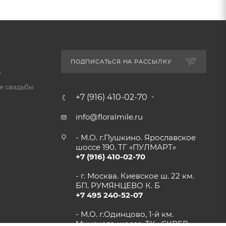
ПОДПИСАТЬСЯ НА РАССЫЛКУ
е
 свадьбы
+7 (916) 410-02-70
info@floralmile.ru
- М.О. г.Пушкино. Ярославское
шоссе 190. ТГ «ПУЛМАРТ»
+7 (916) 410-02-70
- г. Москва. Киевское ш. 22 км.
БП. РУМЯНЦЕВО К. Б
+7 495 240-52-07
- М.О. г.Одинцово, 1-й км.
Минского шоссе. ТК «СКВЕР»