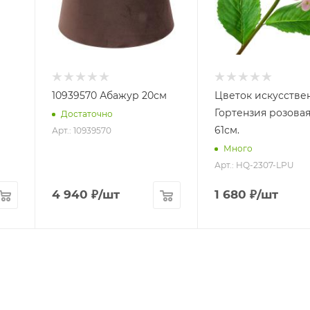
10939570 Абажур 20см
Цветок искусстве
Гортензия розовая
Достаточно
61см.
Арт.: 10939570
Много
Арт.: HQ-2307-LPU
4 940
₽
/шт
1 680
₽
/шт