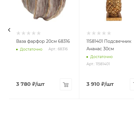
Ваза фарфор 20см 68316
11581401 Подсвечник
Ананас 30см
Арт.: 68316
Достаточно
Достаточно
Арт.: 11581401
3 780
₽
/шт
3 910
₽
/шт