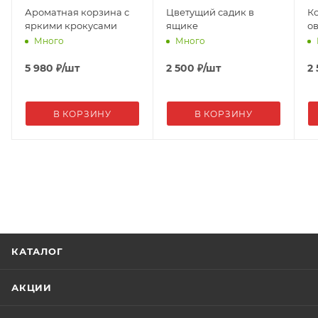
Ароматная корзина с
Цветущий садик в
К
яркими крокусами
ящике
о
Много
Много
5 980
₽
/шт
2 500
₽
/шт
2
В КОРЗИНУ
В КОРЗИНУ
КАТАЛОГ
АКЦИИ