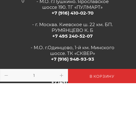
- М.О. г.Пушкино. Ярославское
шоссе 190. ТГ «ПУЛМАРТ»
+7 (916) 410-02-70
- г. Москва. Киевское ш. 22 км. БП.
РУМЯНЦЕВО К. Б
+7 495 240-52-07
- М.О. г.Одинцово, 1-й км. Минского
шоссе. ТК «СКВЕР»
+7 (916) 948-93-93
- г.Рязань, Солотчинское шоссе д.2
ТК «АВРОРА»
В КОРЗИНУ
+7 (4912) 77-82-04