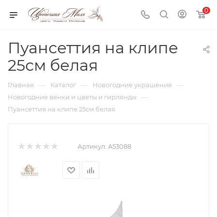
0
Пуансеттия на клипе
25см белая
—
—
—
Главная
Каталог
Новогодние украшения
—
Новогодние венки и цветы и гирлянды
Пуансеттия на клипе 25см белая
Артикул:
A53088