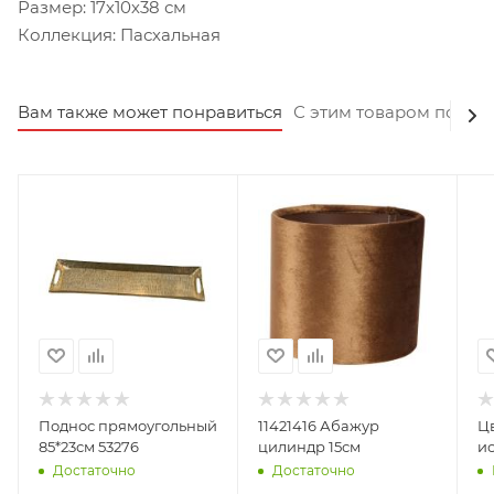
Размер: 17х10х38 см
Коллекция: Пасхальная
Вам также может понравиться
С этим товаром покуп
Поднос прямоугольный
11421416 Абажур
Цв
85*23см 53276
цилиндр 15см
и
Достаточно
Достаточно