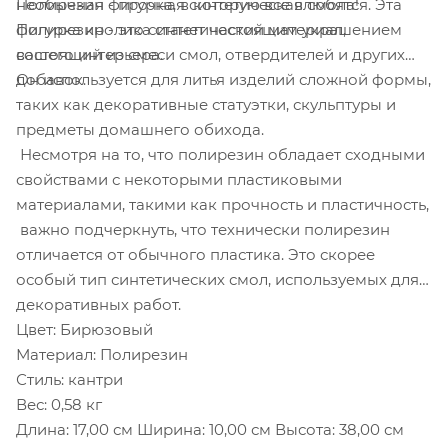
необычная фигурка, в которую все влюбятся. Эта
Полирезин - прочная синтетическая смола!
фигурка кролика станет настоящим украшением
Полирезин - это синтетический материал,
вашего интерьера.
состоящий из смеси смол, отвердителей и других
добавок.
Он используется для литья изделий сложной формы,
таких как декоративные статуэтки, скульптуры и
предметы домашнего обихода.
Несмотря на то, что полирезин обладает сходными
свойствами с некоторыми пластиковыми
материалами, такими как прочность и пластичность,
важно подчеркнуть, что технически полирезин
отличается от обычного пластика. Это скорее
особый тип синтетических смол, используемых для
декоративных работ.
Цвет: Бирюзовый
Материал: Полирезин
Стиль: кантри
Вес: 0,58 кг
Длина: 17,00 см Ширина: 10,00 см Высота: 38,00 см