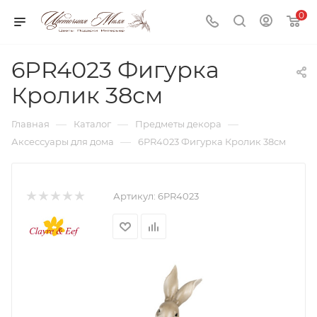
0
6PR4023 Фигурка
Кролик 38см
—
—
—
Главная
Каталог
Предметы декора
—
Аксессуары для дома
6PR4023 Фигурка Кролик 38см
Артикул:
6PR4023