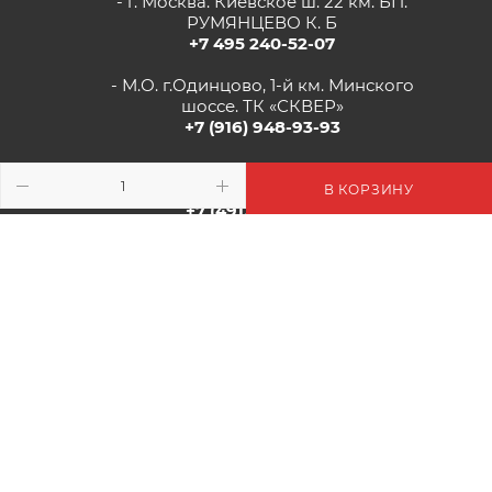
- г. Москва. Киевское ш. 22 км. БП.
РУМЯНЦЕВО К. Б
+7 495 240-52-07
- М.О. г.Одинцово, 1-й км. Минского
шоссе. ТК «СКВЕР»
+7 (916) 948-93-93
- г.Рязань, Солотчинское шоссе д.2
ТК «АВРОРА»
В КОРЗИНУ
+7 (4912) 77-82-04
2026 © Цветочная Миля: Цветы, Декор, Подарки - Интернет-
Магазин