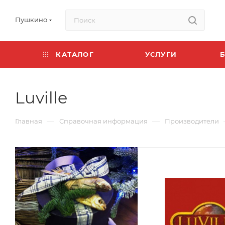
Пушкино
КАТАЛОГ
УСЛУГИ
Luville
—
—
Главная
Справочная информация
Производители