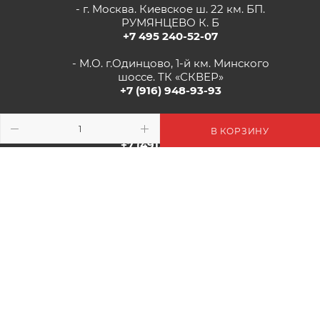
- г. Москва. Киевское ш. 22 км. БП.
РУМЯНЦЕВО К. Б
+7 495 240-52-07
- М.О. г.Одинцово, 1-й км. Минского
шоссе. ТК «СКВЕР»
+7 (916) 948-93-93
- г.Рязань, Солотчинское шоссе д.2
ТК «АВРОРА»
В КОРЗИНУ
+7 (4912) 77-82-04
2026 © Цветочная Миля: Цветы, Декор, Подарки - Интернет-
Магазин