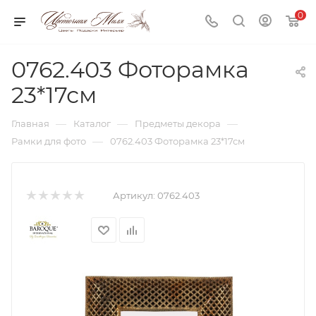
0
0762.403 Фоторамка
23*17см
—
—
—
Главная
Каталог
Предметы декора
—
Рамки для фото
0762.403 Фоторамка 23*17см
Артикул:
0762.403