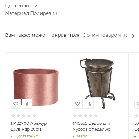
Цвет золотой
Материал Полирезин
Вам также может понравиться
С этим товаром покуп
11422700 Абажур
M16659 Ведро для
3
цилиндр 20см
мусора с педалью
С
Достаточно
Мало