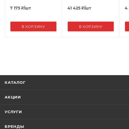
7 175
₽
/шт
41 425
₽
/шт
4
В КОРЗИНУ
В КОРЗИНУ
КАТАЛОГ
АКЦИИ
УСЛУГИ
БРЕНДЫ