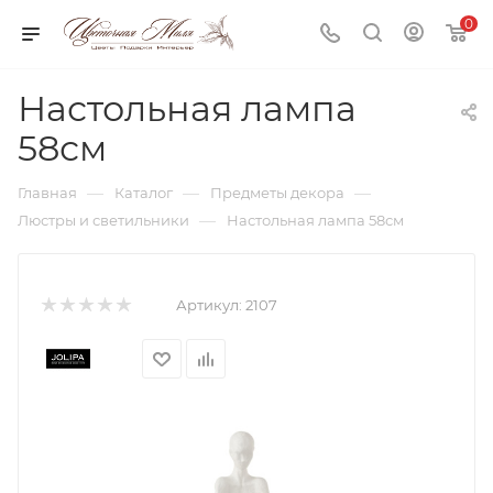
0
Настольная лампа
58см
—
—
—
Главная
Каталог
Предметы декора
—
Люстры и светильники
Настольная лампа 58см
Артикул:
2107