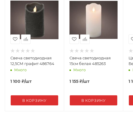
Свеча светодиодная
Свеча светодиодная
Ц
12,5СМ графит 486764
15см белая 485263
Б
Много
Много
1 100
₽
/шт
1 155
₽
/шт
1 
В КОРЗИНУ
В КОРЗИНУ