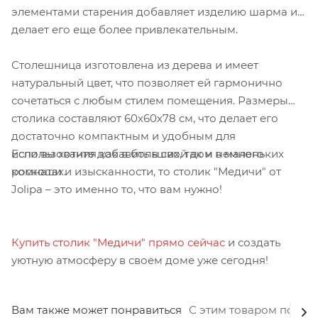
элементами старения добавляет изделию шарма и
делает его еще более привлекательным.
Столешница изготовлена из дерева и имеет
натуральный цвет, что позволяет ей гармонично
сочетаться с любым стилем помещения. Размеры
столика составляют 60х60х78 см, что делает его
достаточно компактным и удобным для
Если вы хотите добавить в свой дом немного
использования как в больших, так и в маленьких
роскоши и изысканности, то столик "Медичи" от
комнатах.
Jolipa – это именно то, что вам нужно!
Купить столик "Медичи" прямо сейчас
и создать
уютную атмосферу в своем доме уже сегодня!
Вам также может понравиться
С этим товаром покуп