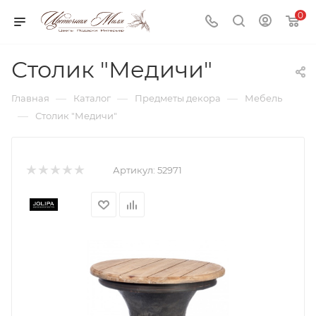
0
Столик "Медичи"
—
—
—
Главная
Каталог
Предметы декора
Мебель
—
Столик "Медичи"
Артикул:
52971