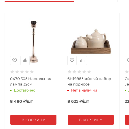
0470.305 Настольная
6H1986 Чайный набор
С
лампа 32см
на подносе
J
Достаточно
Нет в наличии
8 480
₽
/шт
8 625
₽
/шт
2
В КОРЗИНУ
В КОРЗИНУ