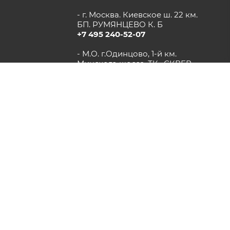
- г. Москва. Киевское ш. 22 км.
БП. РУМЯНЦЕВО К. Б
+7 495 240-52-07
- М.О. г.Одинцово, 1-й км.
Минского шоссе. ТК «СКВЕР»
+7 (916) 948-93-93
- г.Рязань, Солотчинское шоссе
д.2 ТК «АВРОРА»
+7 (4912) 77-82-04