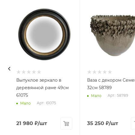
Выпуклое зеркало в
Ваза с декором Семе
деревянной раме 49см
32см 58789
61075
Арт.: 58789
Мало
Арт.: 61075
Мало
21 980
₽
/шт
35 250
₽
/шт