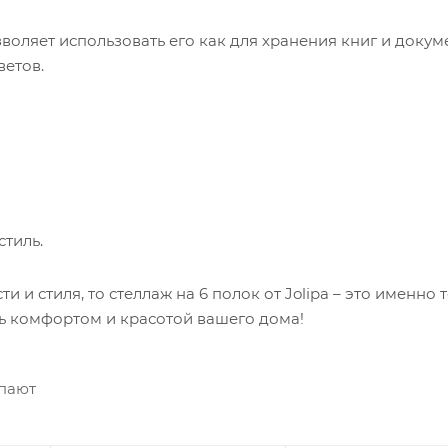
зволяет использовать его как для хранения книг и докуме
ветов.
стиль.
и стиля, то стеллаж на 6 полок от Jolipa – это именно т
сь комфортом и красотой вашего дома!
упают