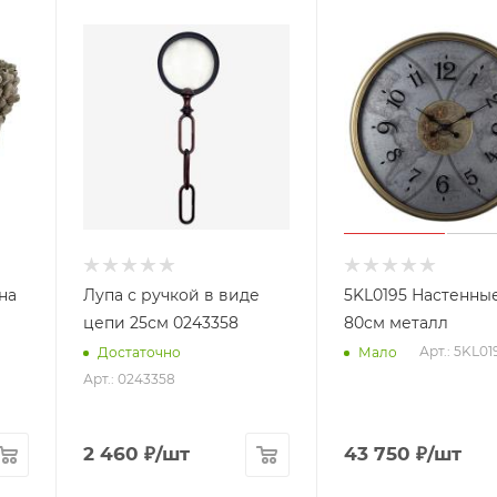
на
Лупа с ручкой в виде
5KL0195 Настенны
цепи 25см 0243358
80см металл
Арт.: 5KL01
Достаточно
Мало
Арт.: 0243358
2 460
₽
/шт
43 750
₽
/шт