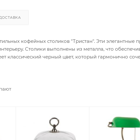
ДОСТАВКА
тильных кофейных столиков "Тристан". Эти элегантные 
терьеру. Столики выполнены из металла, что обеспечив
ет классический черный цвет, который гармонично соче
ы золотым слоем с эффектом чеканки, что придает им 
ет использовать их как вместе, так и по отдельности, в
о и
упают
 Они будут прекрасно смотреться в гостиной, спальне 