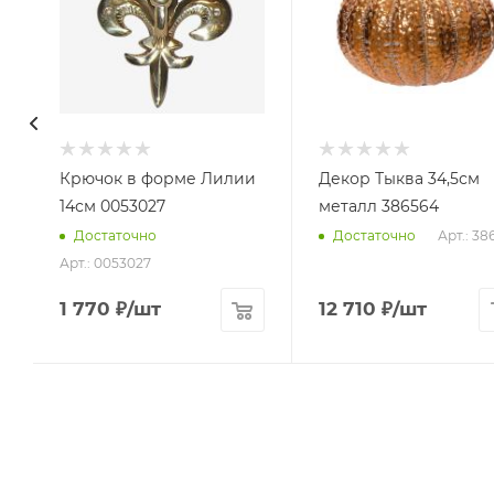
Крючок в форме Лилии
Декор Тыква 34,5см
14см 0053027
металл 386564
Арт.: 38
Достаточно
Достаточно
Арт.: 0053027
1 770
₽
/шт
12 710
₽
/шт