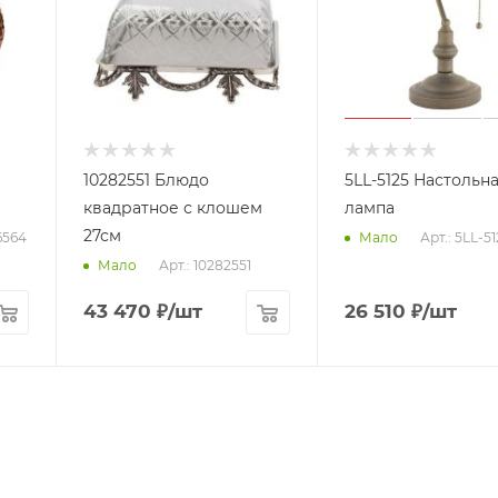
10282551 Блюдо
5LL-5125 Настольн
квадратное с клошем
лампа
27см
6564
Арт.: 5LL-51
Мало
Арт.: 10282551
Мало
43 470
₽
/шт
26 510
₽
/шт