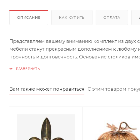
ОПИСАНИЕ
КАК КУПИТЬ
ОПЛАТА
Представляем вашему вниманию комплект из двух с
мебели станут прекрасным дополнением к любому ин
прочность и долговечность. Основание столиков име
любыми оттенками в интерьере. Столешницы покрыт
шик и роскошь. В комплект входят два столика разных размеров: маленький имеет высоту 36 см и диаметр 45 см, а
большой - высоту 46 см и диаметр 52 см. Это позволя
зависимости от ваших потребностей и предпочтений. Кофейные столики "Тристан" не только функциональны, н
Вам также может понравиться
С этим товаром пок
являются настоящим украшением любого помещения.
на террасе, создавая атмосферу уюта и комфорта.