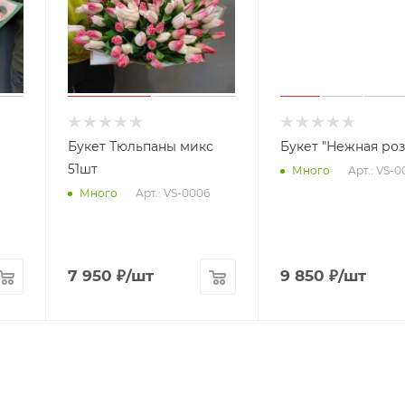
Букет Тюльпаны микс
Букет "Нежная роз
51шт
Арт.: VS-0
Много
Арт.: VS-0006
Много
7 950
₽
/шт
9 850
₽
/шт