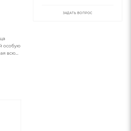
ЗАДАТЬ ВОПРОС
ица
ей особую
вая всю
очной