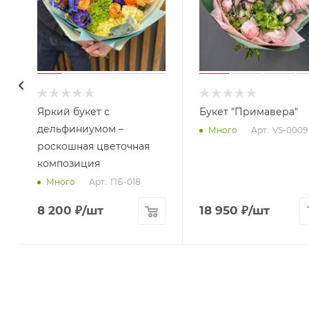
Яркий букет с
Букет "Примавера"
дельфиниумом –
Арт.: VS-0009
Много
роскошная цветочная
композиция
Арт.: ПБ-018
Много
8 200
₽
/шт
18 950
₽
/шт