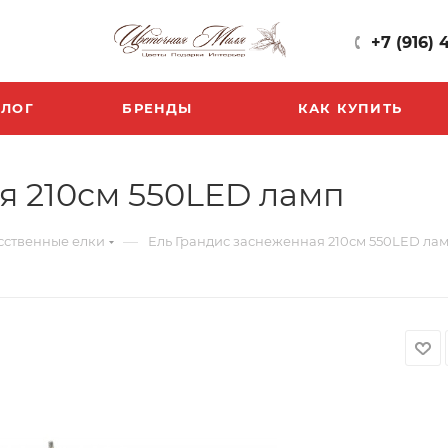
+7 (916) 
БЛОГ
БРЕНДЫ
КАК КУПИТЬ
я 210см 550LED ламп
—
сственные елки
Ель Грандис заснеженная 210см 550LED ла