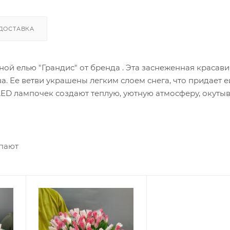
ДОСТАВКА
ной елью "Грандис" от бренда . Эта заснеженная красав
а. Ее ветви украшены легким слоем снега, что придает 
 LED лампочек создают теплую, уютную атмосферу, окуты
ых материалов - полирезина и ПВХ, что обеспечивает
ть эту великолепную ель вы можете прямо сейчас в Цвет
упают