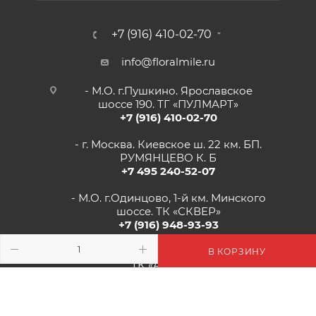
+7 (916) 410-02-70
info@floralmile.ru
- М.О. г.Пушкино. Ярославское
шоссе 190. ТГ «ПУЛМАРТ»
+7 (916) 410-02-70
- г. Москва. Киевское ш. 22 км. БП.
РУМЯНЦЕВО К. Б
+7 495 240-52-07
- М.О. г.Одинцово, 1-й км. Минского
шоссе. ТК «СКВЕР»
+7 (916) 948-93-93
- г.Рязань, Солотчинское шоссе д.2
В КОРЗИНУ
ТК «АВРОРА»
+7 (4912) 77-82-04