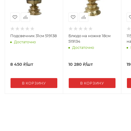
Подсвечник 31см 519138
Блюдо на ножке 18см
11
519134
н
Достаточно
Достаточно
8 450
₽
/шт
10 280
₽
/шт
19
В КОРЗИНУ
В КОРЗИНУ