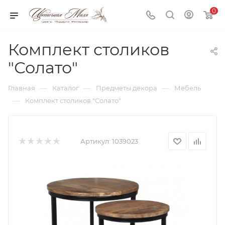
0
Комплект столиков
"Солато"
—
—
—
Главная
Каталог
Предметы декора
Мебель
—
Комплект столиков "Солато"
Артикул:
1039023