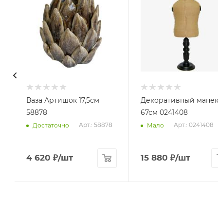
Ваза Артишок 17,5см
Декоративный мане
58878
67см 0241408
Арт.: 58878
Арт.: 0241408
Достаточно
Мало
4 620
₽
/шт
15 880
₽
/шт