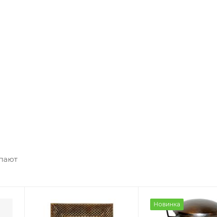
упают
Новинка