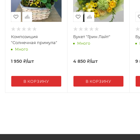
Композиция
Букет "Грин Лайт"
Бу
"Солнечная примула"
Много
Много
1 950
₽
/шт
4 850
₽
/шт
9
В КОРЗИНУ
В КОРЗИНУ