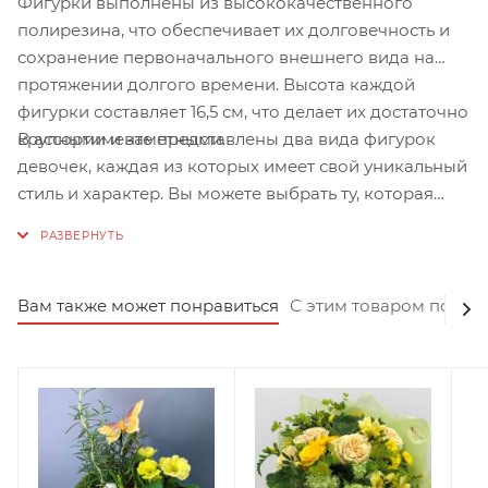
Фигурки выполнены из высококачественного
полирезина, что обеспечивает их долговечность и
сохранение первоначального внешнего вида на
протяжении долгого времени. Высота каждой
фигурки составляет 16,5 см, что делает их достаточно
В ассортименте представлены два вида фигурок
крупными и заметными.
девочек, каждая из которых имеет свой уникальный
стиль и характер. Вы можете выбрать ту, которая
больше всего подходит под ваш вкус и настроение.
Вам также может понравиться
С этим товаром покуп