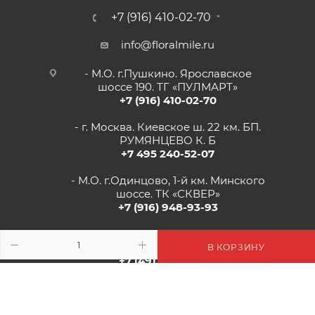
+7 (916) 410-02-70
info@floralmile.ru
- М.О. г.Пушкино. Ярославское
шоссе 190. ТГ «ПУЛМАРТ»
+7 (916) 410-02-70
- г. Москва. Киевское ш. 22 км. БП.
РУМЯНЦЕВО К. Б
+7 495 240-52-07
- М.О. г.Одинцово, 1-й км. Минского
шоссе. ТК «СКВЕР»
+7 (916) 948-93-93
- г.Рязань, Солотчинское шоссе д.2
ТК «АВРОРА»
В КОРЗИНУ
+7 (4912) 77-82-04