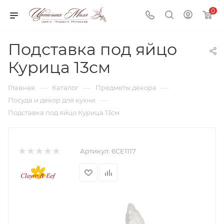
0
Подставка под яйцо
Курица 13см
—
—
—
Главная
Каталог
Предметы декора
—
Посуда и декор для кухни
Подставка под яйцо Курица 13см
Артикул:
6CE1117