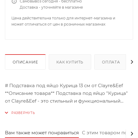
Самовывоз сегодня - бесплатно
Доставка - уточняйте в магазине
Цена действительна только для интернет-магазина и
может отличаться от цен в розничных магазинах
ОПИСАНИЕ
КАК КУПИТЬ
ОПЛАТА
# Подставка под яйцо Курица 13 см от Clayre&Eef
**Описание товара** Подставка под яйцо "Курица"
от Clayre&Eef - это стильный и функциональный
аксессуар для вашей кухни. Она выполнена из
качественной керамики и имеет размеры 11х9х13 см.
Эта подставка станет прекрасным дополнением к
любому интерьеру благодаря своему
Вам также может понравиться
С этим товаром покуп