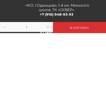
- М.О. г.Одинцово, 1-й км. Минского
шоссе. ТК «СКВЕР»
+7 (916) 948-93-93
- г.Рязань, Солотчинское шоссе д.2
ТК «АВРОРА»
В КОРЗИНУ
+7 (4912) 77-82-04
2026 © Цветочная Миля: Цветы, Декор, Подарки - Интернет-
Магазин