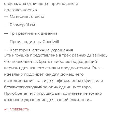
стекла, она отличается прочностью и
долговечностью.
Материал: стекло
Размер: 11 см
Три различных дизайна
Производитель: Goodwill
Категория: елочные украшения
Эта игрушка представлена в трех разных дизайнах,
что позволяет выбрать наиболее подходящий
вариант для вашего стиля и предпочтений. Она
идеально подойдет как для домашнего
использования, так и для оформления офиса или
Стоимость указана за одну единицу товара.
других помещений.
Приобретая эту игрушку, вы получаете не только
красивое украшение для вашей ёлки, но и
качественный продукт, который будет радовать вас
многие годы.