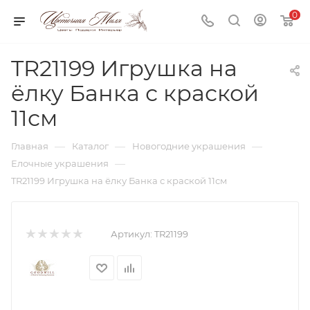
0
TR21199 Игрушка на
ёлку Банка с краской
11см
—
—
—
Главная
Каталог
Новогодние украшения
—
Елочные украшения
TR21199 Игрушка на ёлку Банка с краской 11см
Артикул:
TR21199