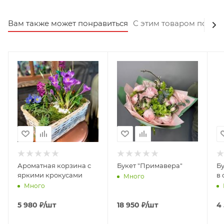
Вам также может понравиться
С этим товаром покуп
Ароматная корзина с
Букет "Примавера"
Б
яркими крокусами
в 
Много
Много
5 980
₽
/шт
18 950
₽
/шт
4