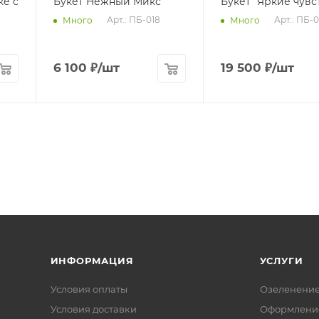
ке с
Букет Нежный Микс
Букет "Яркие чувс
Арт.: ПБ-018
Арт.: ПБ-0
Много
Много
6 100
₽
/шт
19 500
₽
/шт
ИНФОРМАЦИЯ
УСЛУГИ
Условия оплаты
Озеленени
Условия доставки
Оформление