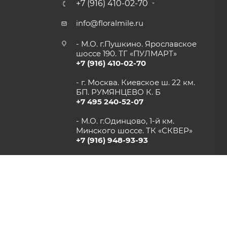
+7 (916) 410-02-70
info@floralmile.ru
- М.О. г.Пушкино. Ярославское
шоссе 190. ТГ «ПУЛМАРТ»
+7 (916) 410-02-70
- г. Москва. Киевское ш. 22 км.
БП. РУМЯНЦЕВО К. Б
+7 495 240-52-07
- М.О. г.Одинцово, 1-й км.
Минского шоссе. ТК «СКВЕР»
+7 (916) 948-93-93
- г.Рязань, Солотчинское шоссе
д.2 ТК «АВРОРА»
+7 (4912) 77-82-04