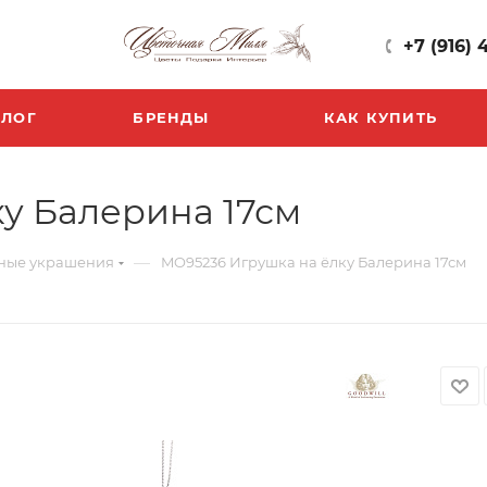
+7 (916) 
БЛОГ
БРЕНДЫ
КАК КУПИТЬ
у Балерина 17см
—
ные украшения
MO95236 Игрушка на ёлку Балерина 17см