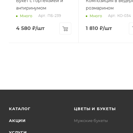
Букет с гортензией и
Композиция в ведер
антиринумом
розмарином
Арт.: ПБ-239
Арт.: КО-034
Много
Много
4 580
₽
/шт
1 810
₽
/шт
КАТАЛОГ
ЦВЕТЫ И БУКЕТЫ
АКЦИИ
Мужские букеты
УСЛУГИ