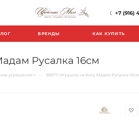
+7 (916) 
БЛОГ
БРЕНДЫ
КАК КУПИТЬ
Мадам Русалка 16см
—
ные украшения
B89111 Игрушка на ёлку Мадам Русалка 16см