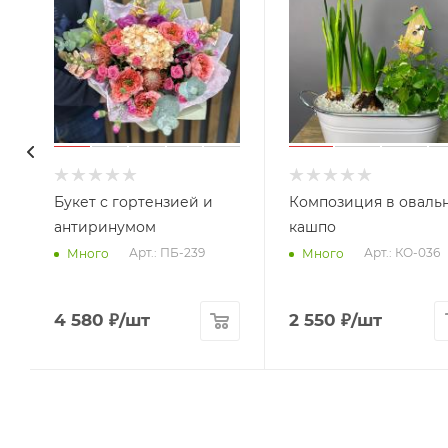
Букет с гортензией и
Композиция в оваль
антиринумом
кашпо
Арт.: ПБ-239
Арт.: КО-036
Много
Много
4 580
₽
/шт
2 550
₽
/шт