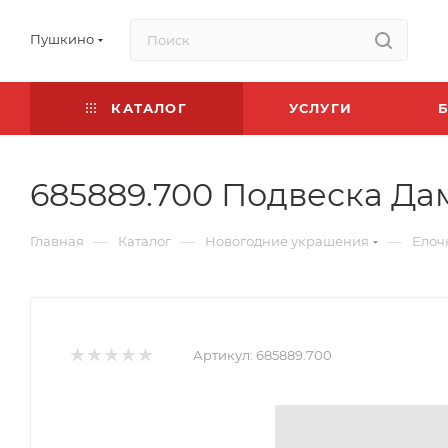
Пушкино
КАТАЛОГ
УСЛУГИ
685889.700 Подвеска Да
—
—
—
Главная
Каталог
Новогодние украшения
Елоч
Артикул:
685889.700