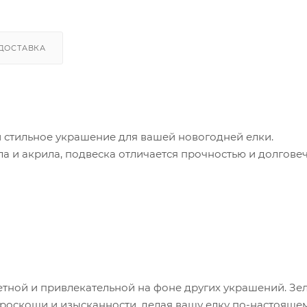
ДОСТАВКА
и стильное украшение для вашей новогодней елки.
а и акрила, подвеска отличается прочностью и долгове
аметной и привлекательной на фоне других украшений. Зе
роскоши и изысканности, делая вашу елку по-настояще