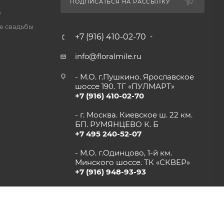
ПОДПИСАТЬСЯ НА РАССЫЛКУ
е
 свадьбы
+7 (916) 410-02-70
info@floralmile.ru
- М.О. г.Пушкино. Ярославское
шоссе 190. ТГ «ПУЛМАРТ»
+7 (916) 410-02-70
- г. Москва. Киевское ш. 22 км.
БП. РУМЯНЦЕВО К. Б
+7 495 240-52-07
- М.О. г.Одинцово, 1-й км.
Минского шоссе. ТК «СКВЕР»
+7 (916) 948-93-93
- г.Рязань, Солотчинское шоссе
д.2 ТК «АВРОРА»
+7 (4912) 77-82-04