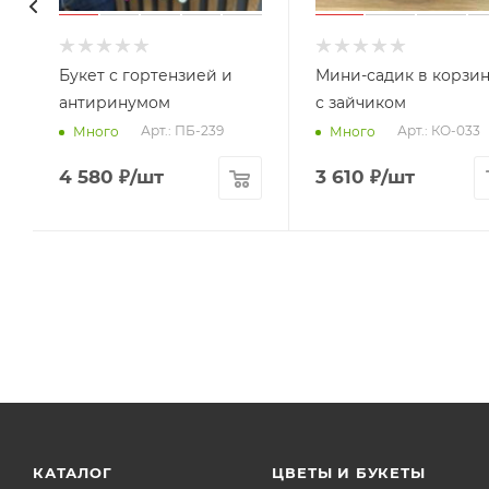
Букет с гортензией и
Мини-садик в корзи
антиринумом
с зайчиком
Арт.: ПБ-239
Арт.: КО-033
Много
Много
4 580
₽
/шт
3 610
₽
/шт
КАТАЛОГ
ЦВЕТЫ И БУКЕТЫ