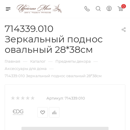
0
714339.010
Зеркальный поднос
овальный 28*38см
—
—
—
Главная
Каталог
Предметы декора
—
Аксессуары для дома
714339.010 Зеркальный поднос овальный 28*38см
Артикул:
714339.010