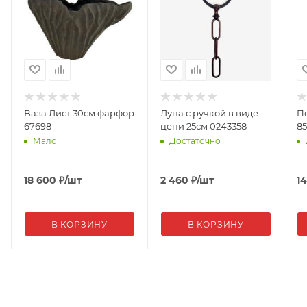
Ваза Лист 30см фарфор
Лупа с ручкой в виде
П
67698
цепи 25см 0243358
85
Мало
Достаточно
18 600
₽
/шт
2 460
₽
/шт
14
В КОРЗИНУ
В КОРЗИНУ