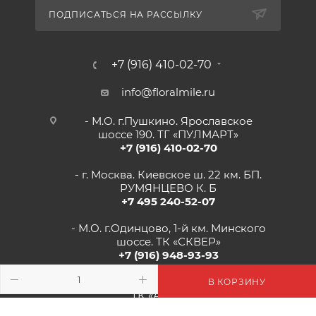
ПОДПИСАТЬСЯ НА РАССЫЛКУ
+7 (916) 410-02-70
info@floralmile.ru
- М.О. г.Пушкино. Ярославское
шоссе 190. ТГ «ПУЛМАРТ»
+7 (916) 410-02-70
- г. Москва. Киевское ш. 22 км. БП.
РУМЯНЦЕВО К. Б
+7 495 240-52-07
- М.О. г.Одинцово, 1-й км. Минского
шоссе. ТК «СКВЕР»
+7 (916) 948-93-93
- г.Рязань, Солотчинское шоссе д.2
В КОРЗИНУ
ТК «АВРОРА»
+7 (4912) 77-82-04