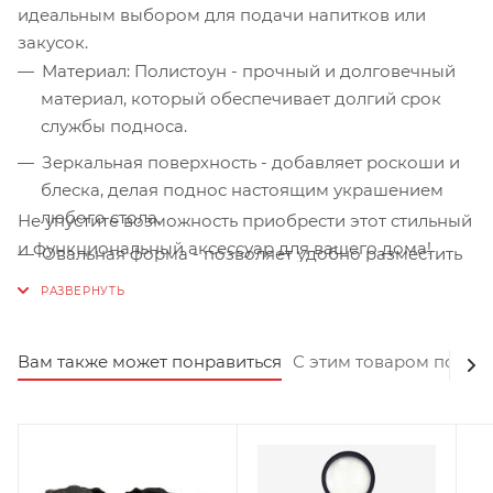
идеальным выбором для подачи напитков или
закусок.
Материал: Полистоун - прочный и долговечный
материал, который обеспечивает долгий срок
службы подноса.
Зеркальная поверхность - добавляет роскоши и
блеска, делая поднос настоящим украшением
любого стола.
Не упустите возможность приобрести этот стильный
и функциональный аксессуар для вашего дома!
Овальная форма - позволяет удобно разместить
на подносе различные предметы, будь то бокалы
с напитками или тарелки с закусками.
Идеально подходит для использования как в
Вам также может понравиться
С этим товаром покуп
домашнем интерьере, так и в коммерческих
помещениях, например, в ресторанах или отелях.