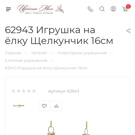
0
62943 Игрушка на
ёлку Щелкунчик 16см
—
—
—
Главная
Каталог
Новогодние украшения
—
Елочные украшения
62943 Игрушка на ёлку Щелкунчик 16см
Артикул:
62943