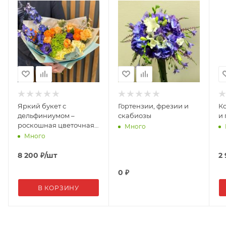
Яркий букет с
Гортензии, фрезии и
К
дельфиниумом –
скабиозы
и
роскошная цветочная
Много
композиция
Много
8 200
₽
/шт
2
0
₽
В КОРЗИНУ