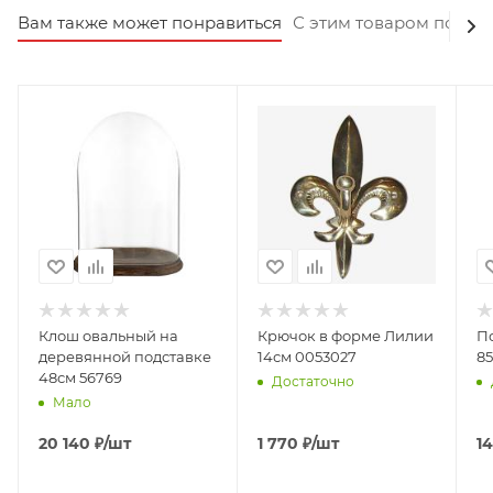
Вам также может понравиться
С этим товаром покуп
Клош овальный на
Крючок в форме Лилии
П
деревянной подставке
14см 0053027
85
48см 56769
Достаточно
Мало
20 140
₽
/шт
1 770
₽
/шт
14