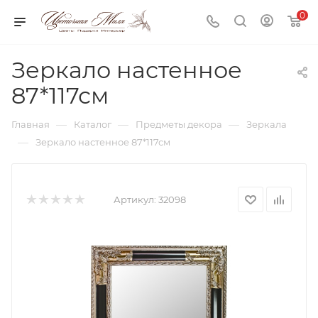
0
Зеркало настенное
87*117см
—
—
—
Главная
Каталог
Предметы декора
Зеркала
—
Зеркало настенное 87*117см
Артикул:
32098