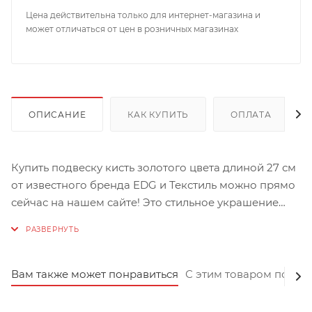
Цена действительна только для интернет-магазина и
может отличаться от цен в розничных магазинах
ОПИСАНИЕ
КАК КУПИТЬ
ОПЛАТА
Купить подвеску кисть золотого цвета длиной 27 см
от известного бренда EDG и Текстиль можно прямо
сейчас на нашем сайте! Это стильное украшение
станет прекрасным дополнением к любому
интерьеру. Подвеска выполнена из
высококачественных материалов, что гарантирует
ее долговечность и сохранение первоначального
Вам также может понравиться
С этим товаром покуп
вида на протяжении всего срока службы. Золотой
цвет придаёт изделию особый шик и роскошь, а