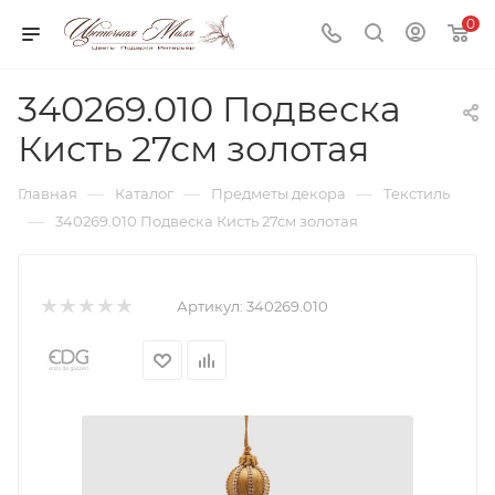
0
340269.010 Подвеска
Кисть 27см золотая
—
—
—
Главная
Каталог
Предметы декора
Текстиль
—
340269.010 Подвеска Кисть 27см золотая
Артикул:
340269.010