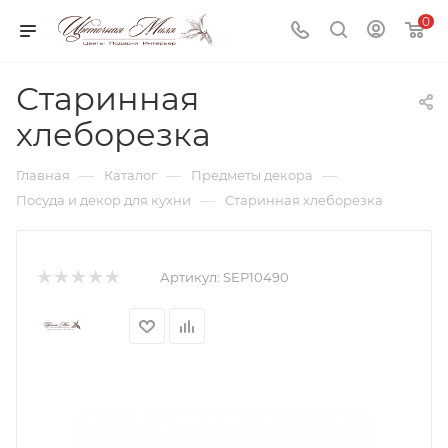
0
Старинная
хлеборезка
—
—
—
Главная
Каталог
Предметы декора
—
Посуда и декор для кухни
Старинная хлеборезка
Артикул:
SEP10490