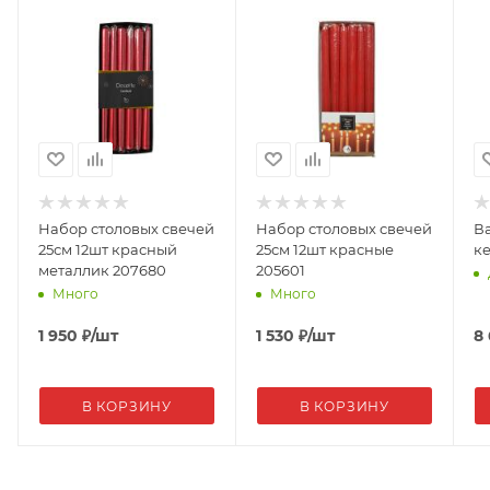
Набор столовых свечей
Набор столовых свечей
Ва
25см 12шт красный
25см 12шт красные
к
металлик 207680
205601
Много
Много
1 950
₽
/шт
1 530
₽
/шт
8
В КОРЗИНУ
В КОРЗИНУ