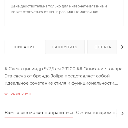
Цена действительна только для интернет-магазина и
может отличаться от цен в розничных магазинах
ОПИСАНИЕ
КАК КУПИТЬ
ОПЛАТА
# Свеча цилиндр 5х7,5 см 29200 ## Описание товара
Эта свеча от бренда Jolipa представляет собой
идеальное сочетание стиля и функциональности.
Она выполнена в форме цилиндра размерами 5х7,5
см и способна гореть до 18 часов, наполняя
пространство приятным ароматом и уютом. Цвет
свечи – насыщенный синий, что позволяет ей стать
Вам также может понравиться
С этим товаром покуп
ярким акцентом в любом интерьере. Она будет
прекрасно смотреться как на праздничном столе,