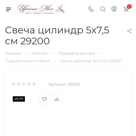
0
Свеча цилиндр 5х7,5
см 29200
—
—
—
Главная
Каталог
Предметы декора
—
Подсвечники и свечи
Свеча цилиндр 5х7,5 см 29200
Артикул:
29200