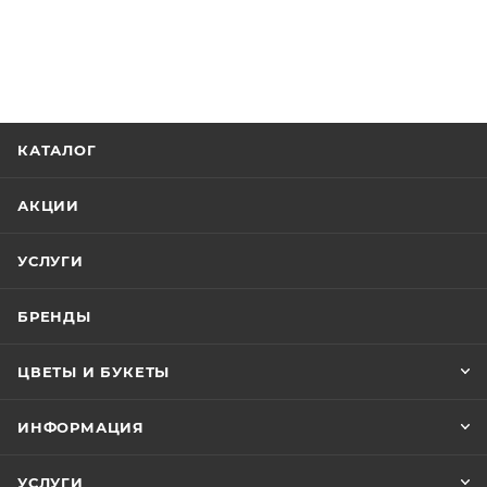
частичку красоты и уюта в свой дом с помощью этой
замечательной свечи!
КАТАЛОГ
АКЦИИ
УСЛУГИ
БРЕНДЫ
ЦВЕТЫ И БУКЕТЫ
ИНФОРМАЦИЯ
УСЛУГИ