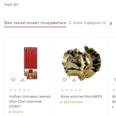
1x60 Вт
Вам также может понравиться
С этим товаром покуп
Набор столовых свечей
Ваза золотая 16см 68313
Ва
25см 12шт красные
ф
Достаточно
205601
Много