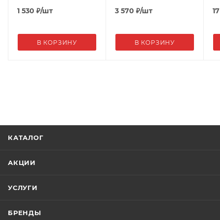
1 530
₽
/шт
3 570
₽
/шт
17
В КОРЗИНУ
В КОРЗИНУ
КАТАЛОГ
АКЦИИ
УСЛУГИ
БРЕНДЫ