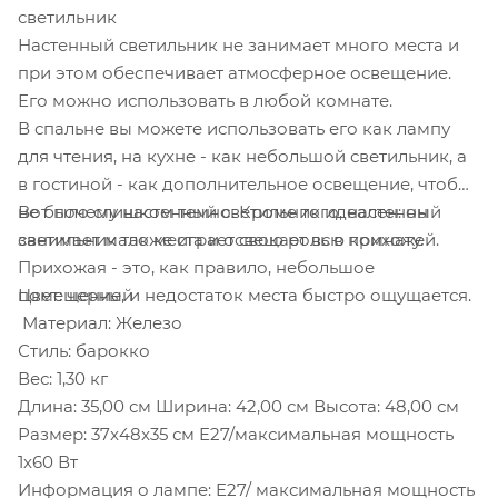
светильник
Настенный светильник не занимает много места и
при этом обеспечивает атмосферное освещение.
Его можно использовать в любой комнате.
В спальне вы можете использовать его как лампу
для чтения, на кухне - как небольшой светильник, а
в гостиной - как дополнительное освещение, чтобы
не было слишком темно. Кроме того, настенный
Вот почему настенный светильник идеален: он
светильник также играет свою роль в прихожей.
занимает мало места и освещает всю комнату.
Прихожая - это, как правило, небольшое
помещение, и недостаток места быстро ощущается.
Цвет: черный
Материал: Железо
Стиль: барокко
Вес: 1,30 кг
Длина: 35,00 см Ширина: 42,00 см Высота: 48,00 см
Размер: 37x48x35 см E27/максимальная мощность
1x60 Вт
Информация о лампе: E27/ максимальная мощность