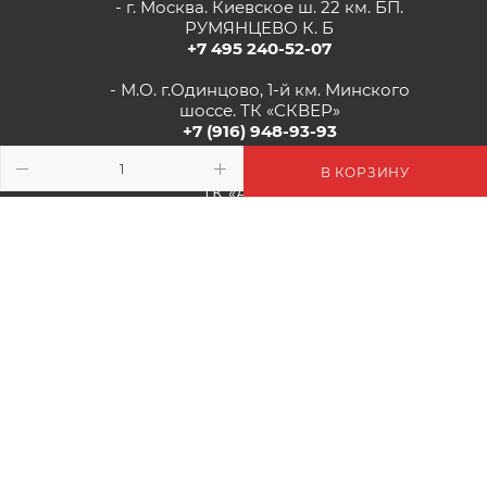
- г. Москва. Киевское ш. 22 км. БП.
РУМЯНЦЕВО К. Б
+7 495 240-52-07
- М.О. г.Одинцово, 1-й км. Минского
шоссе. ТК «СКВЕР»
+7 (916) 948-93-93
- г.Рязань, Солотчинское шоссе д.2
В КОРЗИНУ
ТК «АВРОРА»
+7 (4912) 77-82-04
2026 © Цветочная Миля: Цветы, Декор, Подарки - Интернет-
Магазин