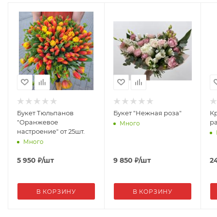
Букет Тюльпанов
Букет "Нежная роза"
Кр
"Оранжевое
р
Много
настроение" от 25шт.
Много
5 950
₽
/шт
9 850
₽
/шт
2
В КОРЗИНУ
В КОРЗИНУ