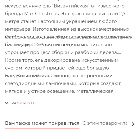
искусственную ель "Византийская" от известного
бренда Max Christmas. Эта красавица высотой 2,7
метра станет настоящим украшением любого
интерьера. Изготовленная из высококачественных
Особенностью данной модели является шарнирная
материалов, она выглядит невероятно реалистично
система крепления ветвей, что значительно
благодаря 100% литым веточкам.
упрощает процесс сборки и разборки дерева.
Кроме того, ель декорирована искусственным
снегом, который придает ей еще большую
Ель "Византийская" оснащена встроенными
натуральность и сказочность.
светодиодными лампочками, которые создают
мягкое и уютное освещение. Металлическая
подставка обеспечивает надежную установку
дерева, а вес в 45,6 кг гарантирует его устойчивость.
Вам также может понравиться
С этим товаром покуп