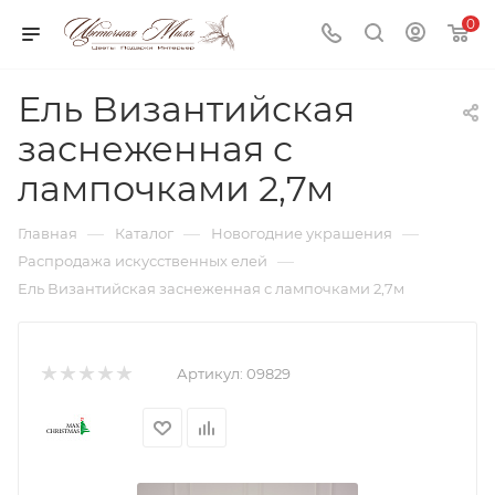
0
Ель Византийская
заснеженная с
лампочками 2,7м
—
—
—
Главная
Каталог
Новогодние украшения
—
Распродажа искусственных елей
Ель Византийская заснеженная с лампочками 2,7м
Артикул:
09829