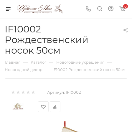
0
IF10002
Рождественский
носок 50см
—
—
—
Главная
Каталог
Новогодние украшения
—
Новогодний декор
IF10002 Рождественский носок 50см
Артикул:
IF10002