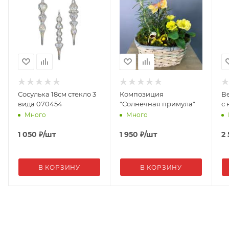
Сосулька 18см стекло 3
Композиция
В
вида 070454
"Солнечная примула"
с 
Много
Много
1 050
₽
/шт
1 950
₽
/шт
2
В КОРЗИНУ
В КОРЗИНУ