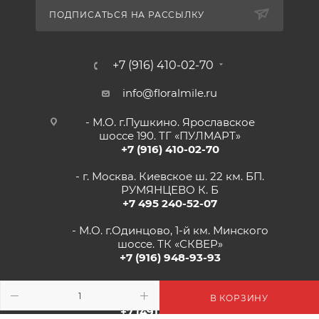
ПОДПИСАТЬСЯ НА РАССЫЛКУ
+7 (916) 410-02-70
info@floralmile.ru
- М.О. г.Пушкино. Ярославское
шоссе 190. ТГ «ПУЛМАРТ»
+7 (916) 410-02-70
- г. Москва. Киевское ш. 22 км. БП.
РУМЯНЦЕВО К. Б
+7 495 240-52-07
- М.О. г.Одинцово, 1-й км. Минского
шоссе. ТК «СКВЕР»
+7 (916) 948-93-93
- г.Рязань, Солотчинское шоссе д.2
ТК «АВРОРА»
В КОРЗИНУ
+7 (4912) 77-82-04