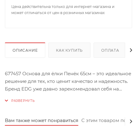
Цена действительна только для интернет-магазина и
может отличаться от цен в розничных магазинах
ОПИСАНИЕ
КАК КУПИТЬ
ОПЛАТА
677457 Основа для ёлки Пенёк 65см – это идеальное
решение для тех, кто ценит качество и надежность.
Бренд EDG уже давно зарекомендовал себя на
рынке новогоднего декора, и этот товар не
исключение. Подходит для установки ёлок до 210см,
что делает его универсальным решением для
любого помещения.
Вам также может понравиться
С этим товаром покуп
Размеры основы составляют 65 х 32 см, а вес – всего