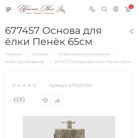
0
677457 Основа для
ёлки Пенёк 65см
—
—
—
Главная
Каталог
Новогодние украшения
—
Новогодний декор
677457 Основа для ёлки Пенёк 65см
Артикул:
677457.000