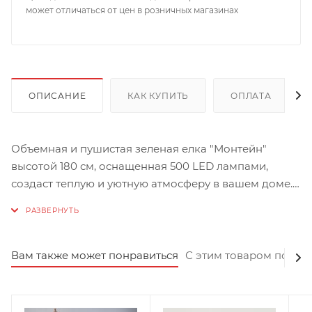
может отличаться от цен в розничных магазинах
ОПИСАНИЕ
КАК КУПИТЬ
ОПЛАТА
Объемная и пушистая зеленая елка "Монтейн"
высотой 180 см, оснащенная 500 LED лампами,
создаст теплую и уютную атмосферу в вашем доме.
Встроенные лампы излучают мягкий теплый свет,
который прекрасно сочетается с яркой зеленью
искусственной хвои. Ель выполнена из
качественных материалов: видимая часть хвои
Вам также может понравиться
С этим товаром покуп
сделана из полирезина, а прочное крепление и
основание крестовины - из металла. Зонтичная
система раскрытия веток обеспечивает быструю и