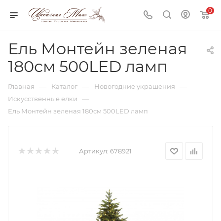
0
Ель Монтейн зеленая
180см 500LED ламп
—
—
—
Главная
Каталог
Новогодние украшения
—
Искусственные елки
Ель Монтейн зеленая 180см 500LED ламп
Артикул:
678921