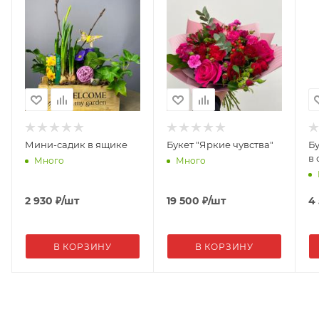
удобную установку. Купить эту прекрасную елку вы
можете в нашем магазине "Цветочная Миля". Бренд:
.
Мини-садик в ящике
Букет "Яркие чувства"
Б
в 
Много
Много
2 930
₽
/шт
19 500
₽
/шт
4
В КОРЗИНУ
В КОРЗИНУ