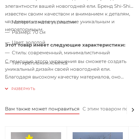
элегантности вашей новогодней ели. Бренд Shi-Shi
известен своим качеством и вниманием к деталям,
что делает каждое украшение уникальным и
Материал: металл, пластик
неповторимым.
Размер: 70 см
Цвет: золотой
Этот товар имеет следующие характеристики:
Стиль: современный, минималистичный
С помощью этого украшения вы сможете создать
Тип крепления: клипса
уникальный дизайн своей новогодней ели.
Благодаря высокому качеству материалов, оно
будет служить вам долгие годы, сохраняя свой
первоначальный вид. Цена товара составляет 2 700
рублей. Это инвестиция в качество и стиль, которая
окупится радостью и уютом в вашем доме во время
Вам также может понравиться
С этим товаром покуп
праздников. Не упустите возможность приобрести
украшение на ёлку "Птичка на клипсе" 70 см от
бренда Shi-Shi и добавить нотку роскоши в ваш
новогодний интерьер!