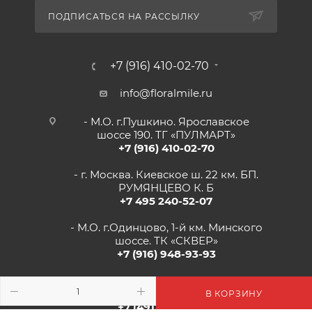
ПОДПИСАТЬСЯ НА РАССЫЛКУ
+7 (916) 410-02-70
info@floralmile.ru
- М.О. г.Пушкино. Ярославское
шоссе 190. ТГ «ПУЛМАРТ»
+7 (916) 410-02-70
- г. Москва. Киевское ш. 22 км. БП.
РУМЯНЦЕВО К. Б
+7 495 240-52-07
- М.О. г.Одинцово, 1-й км. Минского
шоссе. ТК «СКВЕР»
+7 (916) 948-93-93
- г.Рязань, Солотчинское шоссе д.2
ТК «АВРОРА»
В КОРЗИНУ
+7 (4912) 77-82-04