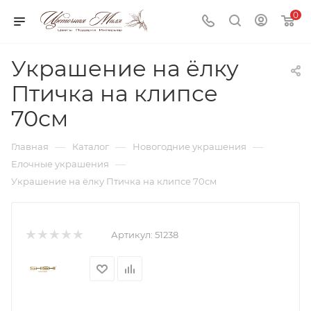
0
Украшение на ёлку
Птичка на клипсе
70см
—
—
—
Главная
Каталог
Новогодние украшения
—
Елочные украшения
Украшение на ёлку Птичка на клипсе 70см
Артикул:
51238