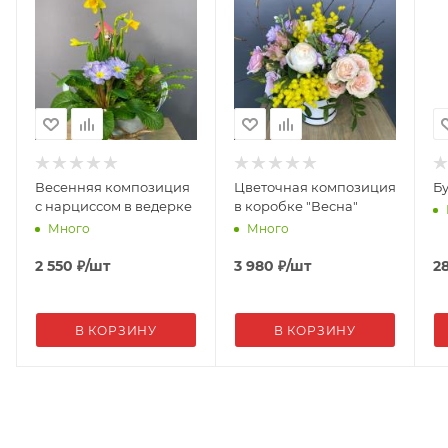
Весенняя композиция
Цветочная композиция
Бу
с нарциссом в ведерке
в коробке "Весна"
Много
Много
2 550
₽
/шт
3 980
₽
/шт
2
В КОРЗИНУ
В КОРЗИНУ