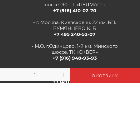
шоссе 190. ТГ «ПУЛМАРТ»
+7 (916) 410-02-70
- г. Москва. Киевское ш. 22 км. БП.
РУМЯНЦЕВО К. Б
+7 495 240-52-07
- М.О. г.Одинцово, 1-й км. Минского
шоссе. ТК «СКВЕР»
+7 (916) 948-93-93
- г.Рязань, Солотчинское шоссе д.2
ТК «АВРОРА»
В КОРЗИНУ
+7 (4912) 77-82-04