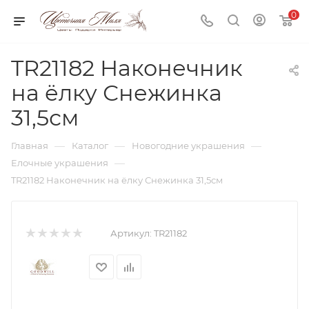
0
TR21182 Наконечник
на ёлку Снежинка
31,5см
—
—
—
Главная
Каталог
Новогодние украшения
—
Елочные украшения
TR21182 Наконечник на ёлку Снежинка 31,5см
Артикул:
TR21182