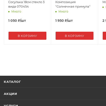
Сосулька 18см стекло 3
Композиция
М
вида 070454
"Солнечная примула"
Много
Много
1 050
₽
/шт
1 950
₽
/шт
2
В КОРЗИНУ
В КОРЗИНУ
КАТАЛОГ
АКЦИИ
УСЛУГИ