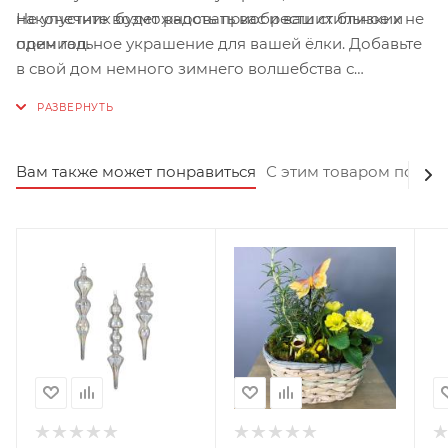
Не упустите возможность приобрести стильное и
наконечник будет радовать вас и ваших близких не
премиальное украшение для вашей ёлки. Добавьте
один год.
в свой дом немного зимнего волшебства с
наконечником на ёлку "Снежинка" от Goodwill.
Вам также может понравиться
С этим товаром покуп