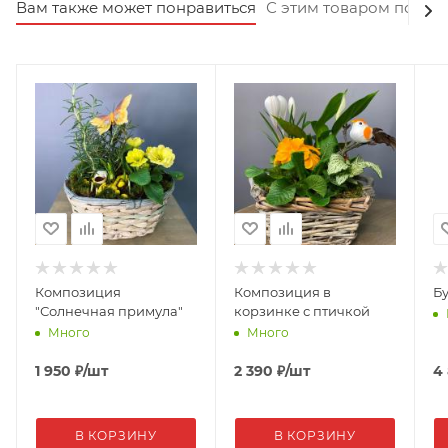
Вам также может понравиться
С этим товаром покуп
Композиция
Композиция в
Бу
"Солнечная примула"
корзинке с птичкой
Много
Много
1 950
₽
/шт
2 390
₽
/шт
4
В КОРЗИНУ
В КОРЗИНУ