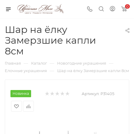
0
Шар на ёлку
Замерзшие капли
8см
—
—
—
Главная
Каталог
Новогодние украшения
—
Елочные украшения
Шар на ёлку Замерзшие капли 8см
Новинка
Артикул:
P31405