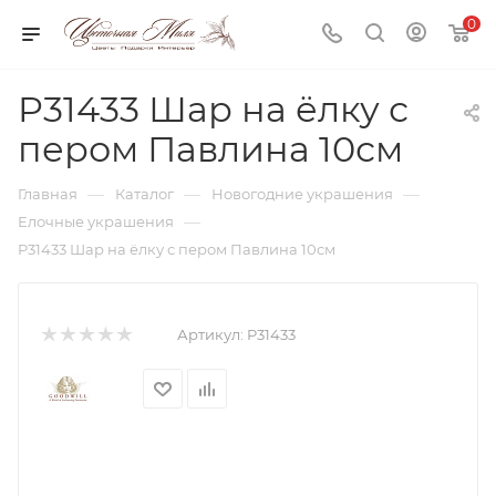
0
P31433 Шар на ёлку с
пером Павлина 10см
—
—
—
Главная
Каталог
Новогодние украшения
—
Елочные украшения
P31433 Шар на ёлку с пером Павлина 10см
Артикул:
P31433