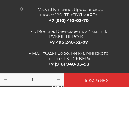
- М.О. г.Пушкино. Ярославское
шоссе 190. ТГ «ПУЛМАРТ»
+7 (916) 410-02-70
- г. Москва. Киевское ш. 22 км. БП.
РУМЯНЦЕВО К. Б
+7 495 240-52-07
- М.О. г.Одинцово, 1-й км. Минского
шоссе. ТК «СКВЕР»
+7 (916) 948-93-93
- г.Рязань, Солотчинское шоссе д.2
ТК «АВРОРА»
В КОРЗИНУ
+7 (4912) 77-82-04