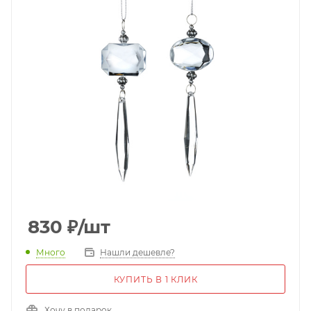
830
₽
/шт
Много
Нашли дешевле?
КУПИТЬ В 1 КЛИК
Хочу в подарок