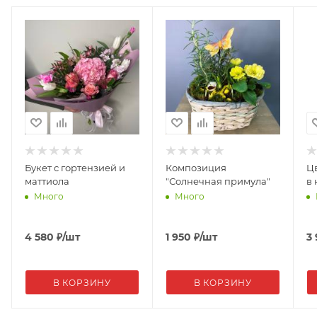
Букет с гортензией и
Композиция
Ц
маттиола
"Солнечная примула"
в 
Много
Много
4 580
₽
/шт
1 950
₽
/шт
3
В КОРЗИНУ
В КОРЗИНУ