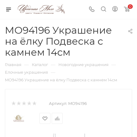
0
MO94196 Украшение
на ёлку Подвеска с
камнем 14см
—
—
—
Главная
Каталог
Новогодние украшения
—
Елочные украшения
MO94196 Украшение на ёлку Подвеска с камнем 14см
Артикул:
MO94196