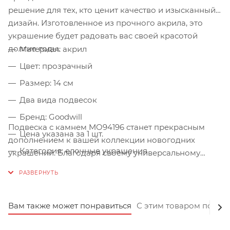
решение для тех, кто ценит качество и изысканный
дизайн. Изготовленное из прочного акрила, это
украшение будет радовать вас своей красотой
долгие годы.
Материал: акрил
Цвет: прозрачный
Размер: 14 см
Два вида подвесок
Бренд: Goodwill
Подвеска с камнем MO94196 станет прекрасным
Цена указана за 1 шт.
дополнением к вашей коллекции новогодних
Категория: елочные украшения
украшений. Благодаря своему универсальному
дизайну, она легко сочетается с любым стилем
оформления ёлки. Выберите подвеску с камнем
MO94196 и добавьте немного роскоши вашему
празднику!
Вам также может понравиться
С этим товаром покуп