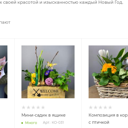
их своей красотой и изысканностью каждый Новый Год.
упают
Мини-садик в ящике
Композиция в кор
с птичкой
Арт.: КО-031
Много