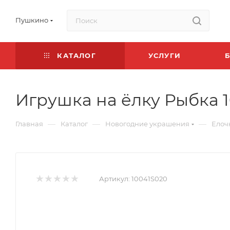
Пушкино
КАТАЛОГ
УСЛУГИ
Игрушка на ёлку Рыбка 1
—
—
—
Главная
Каталог
Новогодние украшения
Елоч
Артикул:
10041S020