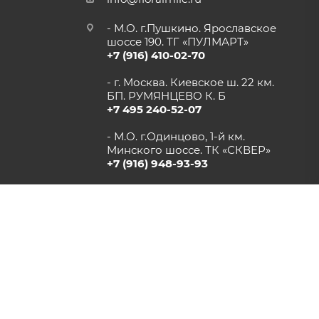
- М.О. г.Пушкино. Ярославское
шоссе 190. ТГ «ПУЛМАРТ»
+7 (916) 410-02-70
- г. Москва. Киевское ш. 22 км.
БП. РУМЯНЦЕВО К. Б
+7 495 240-52-07
- М.О. г.Одинцово, 1-й км.
Минского шоссе. ТК «СКВЕР»
+7 (916) 948-93-93
- г.Рязань, Солотчинское шоссе
д.2 ТК «АВРОРА»
+7 (4912) 77-82-04