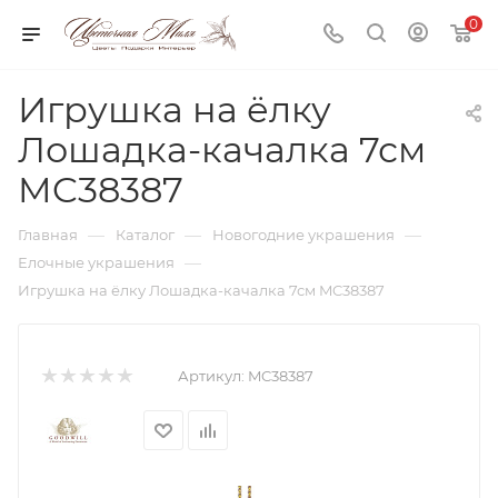
0
Игрушка на ёлку
Лошадка-качалка 7см
MC38387
—
—
—
Главная
Каталог
Новогодние украшения
—
Елочные украшения
Игрушка на ёлку Лошадка-качалка 7см MC38387
Артикул:
MC38387