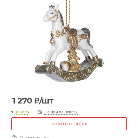
1 270
₽
/шт
Много
Нашли дешевле?
КУПИТЬ В 1 КЛИК
Хочу в подарок