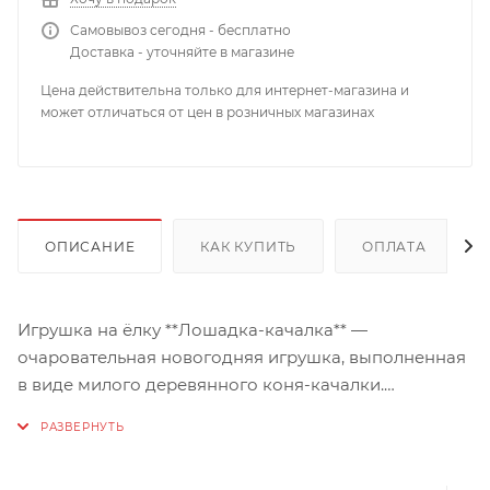
Самовывоз сегодня - бесплатно
Доставка - уточняйте в магазине
Цена действительна только для интернет-магазина и
может отличаться от цен в розничных магазинах
ОПИСАНИЕ
КАК КУПИТЬ
ОПЛАТА
Игрушка на ёлку **Лошадка-качалка** —
очаровательная новогодняя игрушка, выполненная
в виде милого деревянного коня-качалки.
Изготовлена из качественного материала —
**полирезина**, который отличается прочностью,
долговечностью и лёгкостью одновременно. Размер