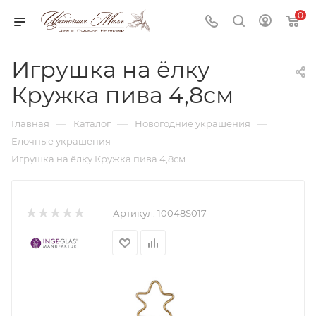
0
Игрушка на ёлку
Кружка пива 4,8см
—
—
—
Главная
Каталог
Новогодние украшения
—
Елочные украшения
Игрушка на ёлку Кружка пива 4,8см
Артикул:
10048S017