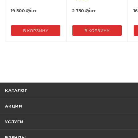
19 500
₽
/шт
2 750
₽
/шт
16
В КОРЗИНУ
В КОРЗИНУ
КАТАЛОГ
АКЦИИ
УСЛУГИ
БРЕНДЫ