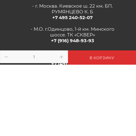
- г. Москва. Киевское ш. 22 км. БП.
РУМЯНЦЕВО К. Б
+7 495 240-52-07
- М.О. г.Одинцово, 1-й км. Минского
шоссе. ТК «СКВЕР»
+7 (916) 948-93-93
- г.Рязань, Солотчинское шоссе д.2
ТК «АВРОРА»
В КОРЗИНУ
+7 (4912) 77-82-04
2026 © Цветочная Миля: Цветы, Декор, Подарки - Интернет-
Магазин