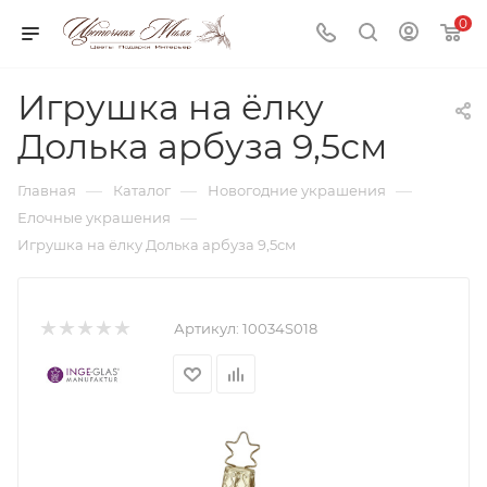
0
Игрушка на ёлку
Долька арбуза 9,5см
—
—
—
Главная
Каталог
Новогодние украшения
—
Елочные украшения
Игрушка на ёлку Долька арбуза 9,5см
Артикул:
10034S018