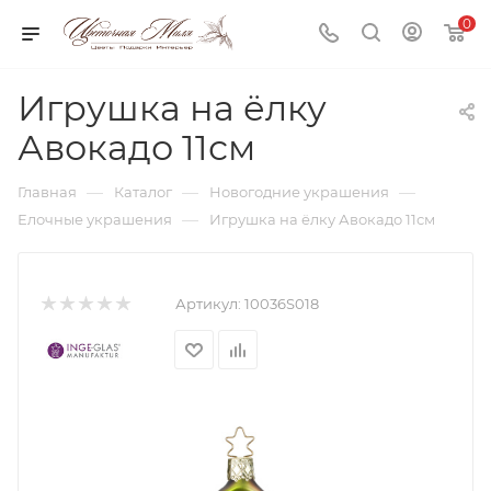
0
Игрушка на ёлку
Авокадо 11см
—
—
—
Главная
Каталог
Новогодние украшения
—
Елочные украшения
Игрушка на ёлку Авокадо 11см
Артикул:
10036S018