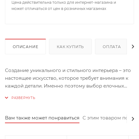
Цена действительна только для интернет-магазина и
может отличаться от цен в розничных магазинах
ОПИСАНИЕ
КАК КУПИТЬ
ОПЛАТА
Создание уникального и стильного интерьера – это
настоящее искусство, которое требует внимания к
каждой детали. Именно поэтому выбор елочных
игрушек является таким важным этапом в
подготовке к Новому году. Представляем вашему
вниманию эксклюзивную игрушку на ёлку "Авокадо
11 см" от бренда Inge-Glas Manufaktur.
Вам также может понравиться
С этим товаром покуп
Эта игрушка выполнена вручную из