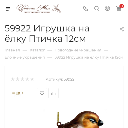
0
59922 Игрушка на
ёлку Птичка 12см
—
—
—
Главная
Каталог
Новогодние украшения
—
Елочные украшения
59922 Игрушка на ёлку Птичка 12см
Артикул:
59922